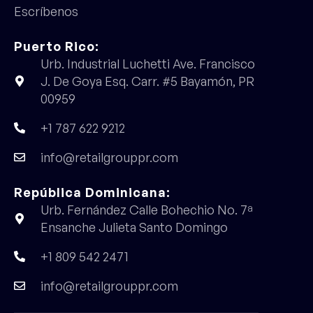
Escríbenos
Puerto Rico:
Urb. Industrial Luchetti Ave. Francisco
J. De Goya Esq. Carr. #5 Bayamón, PR
00959
+1 787 622 9212
info@retailgrouppr.com
República Dominicana:
Urb. Fernández Calle Bohechio No. 7ª
Ensanche Julieta Santo Domingo
+1 809 542 2471
info@retailgrouppr.com