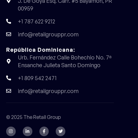
J. De Goya Esq. Carr. #5 Bayamón, PR
00959
+1 787 622 9212
info@retailgrouppr.com
República Dominicana:
Urb. Fernández Calle Bohechio No. 7ª
Ensanche Julieta Santo Domingo
+1 809 542 2471
info@retailgrouppr.com
© 2025 The Retail Group